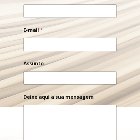
*
E-mail
*
*
N
o
m
e
Assunto
Deixe aqui a sua mensagem