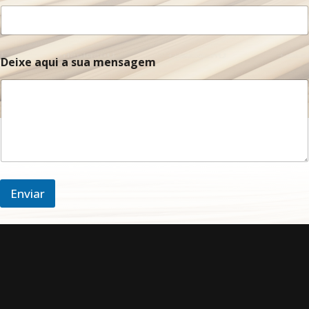
o
m
e
D
e
Deixe aqui a sua mensagem
i
x
e
Enviar