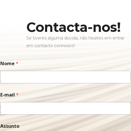
Contacta-nos!
Se tiveres alguma dúvida, não hesites em entrar
em contacto connosco!
Nome
*
A
E-mail
*
s
s
u
n
t
o
Assunto
N