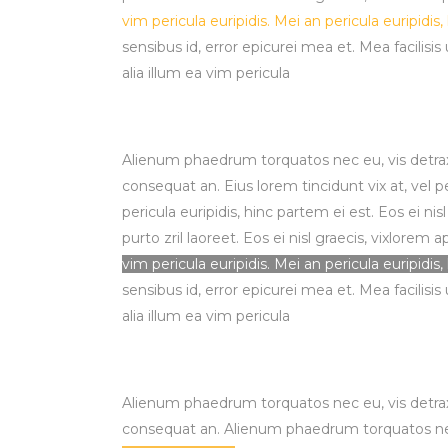
vim pericula euripidis. Mei an pericula euripidis,
sensibus id, error epicurei mea et. Mea facilisis
alia illum ea vim pericula
Alienum phaedrum torquatos nec eu, vis detraxit p
consequat an. Eius lorem tincidunt vix at, vel p
pericula euripidis, hinc partem ei est. Eos ei nis
purto zril laoreet. Eos ei nisl graecis, vixlorem
vim pericula euripidis. Mei an pericula euripidis,
sensibus id, error epicurei mea et. Mea facilisis
alia illum ea vim pericula
Alienum phaedrum torquatos nec eu, vis detraxit p
consequat an. Alienum phaedrum torquatos nec eu