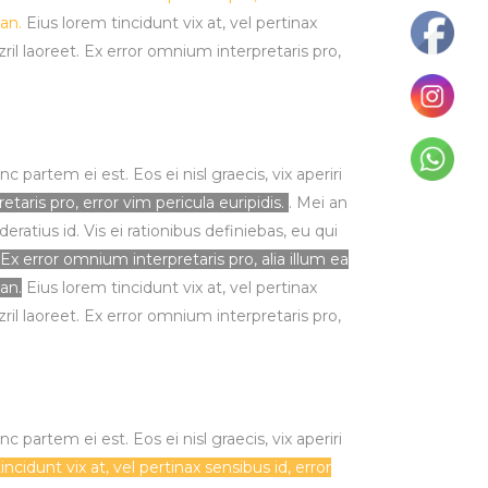
 an.
Eius lorem tincidunt vix at, vel pertinax
zril laoreet. Ex error omnium interpretaris pro,
 partem ei est. Eos ei nisl graecis, vix aperiri
taris pro, error vim pericula euripidis.
. Mei an
eratius id. Vis ei rationibus definiebas, eu qui
Ex error omnium interpretaris pro, alia illum ea
 an.
Eius lorem tincidunt vix at, vel pertinax
zril laoreet. Ex error omnium interpretaris pro,
 partem ei est. Eos ei nisl graecis, vix aperiri
incidunt vix at, vel pertinax sensibus id, error