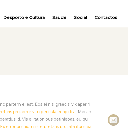
Desporto e Cultura
Saúde
Social
Contactos
 partem ei est. Eos ei nisl graecis, vix aperiri
taris pro, error vim pericula euripidis.
. Mei an
eratius id. Vis ei rationibus definiebas, eu qui
Ex error omnium interpretaris pro, alia illum ea