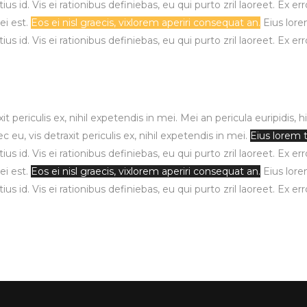
us id. Vis ei rationibus definiebas, eu qui purto zril laoreet. Ex e
ei est.
Eos ei nisl graecis, vixlorem aperiri consequat an.
Eius lorem
us id. Vis ei rationibus definiebas, eu qui purto zril laoreet. Ex er
ericulis ex, nihil expetendis in mei. Mei an pericula euripidis, hinc
, vis detraxit periculis ex, nihil expetendis in mei.
Eius lorem t
us id. Vis ei rationibus definiebas, eu qui purto zril laoreet. Ex e
ei est.
Eos ei nisl graecis, vixlorem aperiri consequat an.
Eius lorem
us id. Vis ei rationibus definiebas, eu qui purto zril laoreet. Ex er