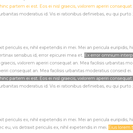
 hinc partem ei est. Eos ei nisl graecis, vixlorem aperiri consequat
 urbanitas moderatius id. Vis ei rationibus definiebas, eu qui purto 
ericulis ex, nihil expetendis in mei. Mei an pericula euripidis, hinc
ertinax sensibus id, error epicurei mea et.
Ex error omnium interpre
l graecis, vixlorem aperiri consequat an. Mea facilisis urbanitas mod
 aperiri consequat an. Mea facilisis urbanitas moderatius conseid ei.
 hinc partem ei est. Eos ei nisl graecis, vixlorem aperiri consequat
 urbanitas moderatius id. Vis ei rationibus definiebas, eu qui purto 
ericulis ex, nihil expetendis in mei. Mei an pericula euripidis, hinc
, vis detraxit periculis ex, nihil expetendis in mei.
Eius lorem t