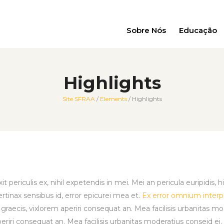
Sobre Nós
Educação
Highlights
Site SFRAA
/
Elements
/
Highlights
ericulis ex, nihil expetendis in mei. Mei an pericula euripidis, hinc
ertinax sensibus id, error epicurei mea et.
Ex error omnium interpre
l graecis, vixlorem aperiri consequat an. Mea facilisis urbanitas mod
 aperiri consequat an. Mea facilisis urbanitas moderatius conseid ei.