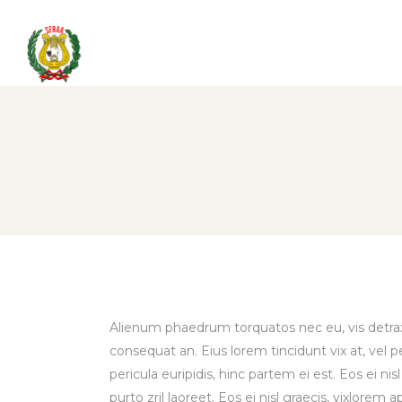
Alienum phaedrum torquatos nec eu, vis detraxit p
consequat an. Eius lorem tincidunt vix at, vel p
pericula euripidis, hinc partem ei est. Eos ei nis
purto zril laoreet. Eos ei nisl graecis, vixlorem