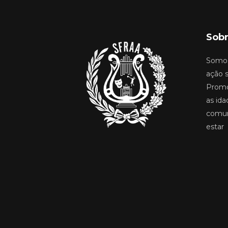
Sobr
Somos
ação s
Promo
as ida
comun
estar