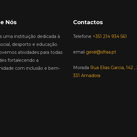
e Nós
Contactos
 uma instituição dedicada à
Telefone
+351 214 934 561
ocial, desporto e educação.
email
geral@sfraa.pt
vemos atividades para todas
des fortalecendo a
Morada
Rua Elias Garcia, 142 
idade com inclusão e bem-
331 Amadora