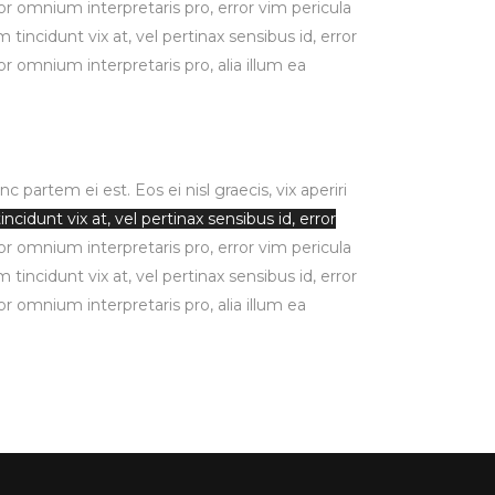
rror omnium interpretaris pro, error vim pericula
 tincidunt vix at, vel pertinax sensibus id, error
ror omnium interpretaris pro, alia illum ea
 partem ei est. Eos ei nisl graecis, vix aperiri
incidunt vix at, vel pertinax sensibus id, error
rror omnium interpretaris pro, error vim pericula
 tincidunt vix at, vel pertinax sensibus id, error
ror omnium interpretaris pro, alia illum ea