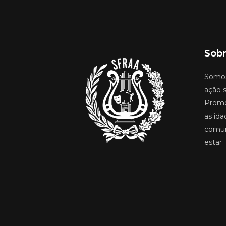
Sobr
Somos
ação s
Promo
as ida
comun
estar