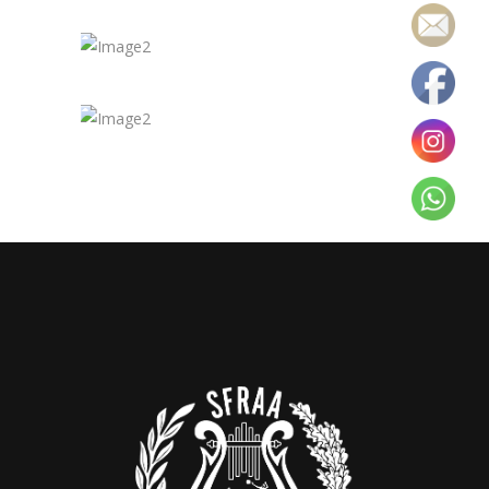
Ask Us About
Volunteering
About Our
Organization
Your Feedback
is Important