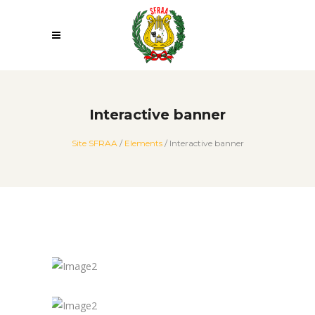
Interactive banner
Site SFRAA
/
Elements
/
Interactive banner
Let's Meet Our
Volunteers