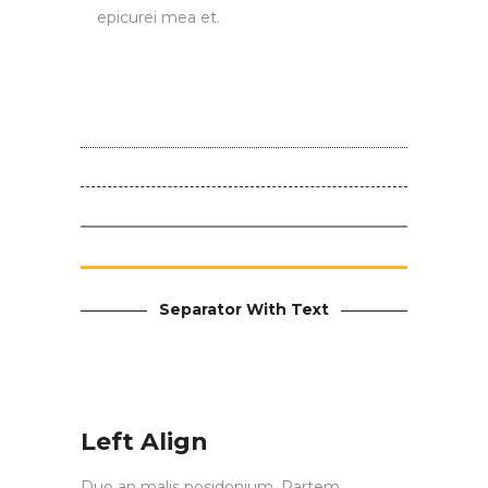
epicurei mea et.
Separator With Text
Left Align
Duo an malis posidonium. Partem