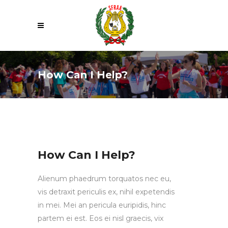
How Can I Help?
How Can I Help?
Alienum phaedrum torquatos nec eu,
vis detraxit periculis ex, nihil expetendis
in mei. Mei an pericula euripidis, hinc
partem ei est. Eos ei nisl graecis, vix