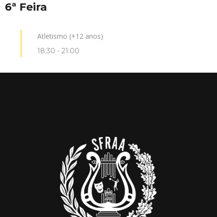
6ª Feira
Atletismo (+12 anos)
18:30
-
21:00