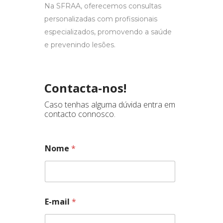
Na SFRAA, oferecemos consultas
personalizadas com profissionais
especializados, promovendo a saúde
e prevenindo lesões.
Contacta-nos!
Caso tenhas alguma dúvida entra em
contacto connosco.
Nome
*
s
E-mail
*
u
a
*