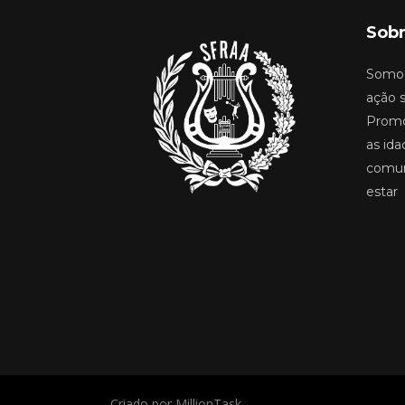
Sobr
Somos
ação s
Promo
as ida
comun
estar
Criado por MillionTask