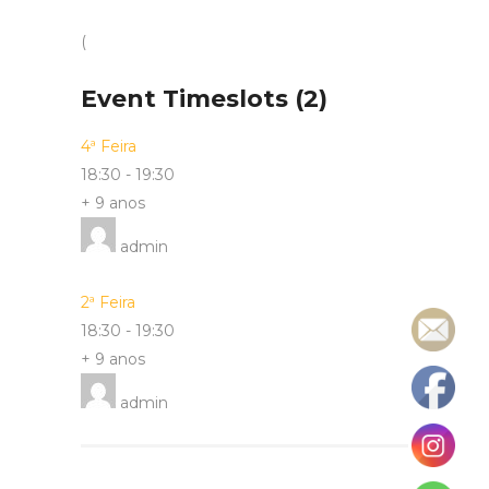
(
Event Timeslots (2)
4ª Feira
18:30
-
19:30
+ 9 anos
admin
2ª Feira
18:30
-
19:30
+ 9 anos
admin