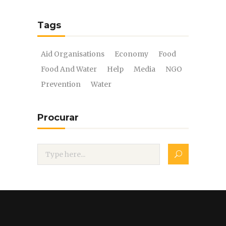
Tags
Aid Organisations
Economy
Food
Food And Water
Help
Media
NGO
Prevention
Water
Procurar