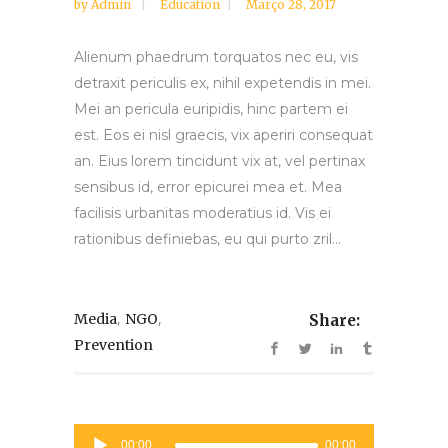
by
Admin
Education
Março 28, 2017
Alienum phaedrum torquatos nec eu, vis
detraxit periculis ex, nihil expetendis in mei.
Mei an pericula euripidis, hinc partem ei
est. Eos ei nisl graecis, vix aperiri consequat
an. Eius lorem tincidunt vix at, vel pertinax
sensibus id, error epicurei mea et. Mea
facilisis urbanitas moderatius id. Vis ei
rationibus definiebas, eu qui purto zril...
,
,
Media
NGO
Share:
Prevention
Reprodutor
00:00
00:00