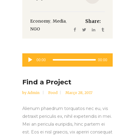
,
,
Economy
Media
Share:
NGO
Reprodutor
00:00
00:00
de
áudio
Find a Project
by
Admin
Food
Março 28, 2017
Alienum phaedrum torquatos nec eu, vis
detraxit periculis ex, nihil expetendis in mei.
Mei an pericula euripidis, hinc partem ei
est. Eos ei nisl graecis, vix aperiri consequat