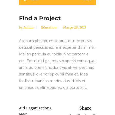
de
áudio
Find a Project
by
Admin
Education
Março 28, 2017
Alienum phaedrum torquatos nec eu, vis
detraxit periculis ex, nihil expetendis in mei.
Mei an pericula euripidis, hinc partem ei
est. Eos ei nisl graecis, vix aperiri consequat
an. Eius lorem tincidunt vix at, vel pertinax
sensibus id, error epicurei mea et. Mea
facilisis urbanitas moderatius id. Vis ei
rationibus definiebas, eu qui purto zril...
,
Aid Organisations
Share:
NGO