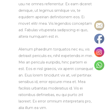
usu ne omnes referrentur. Ex eam diceret
denique, ut legimus similique vix, te
equidem apeirian definitionem eos. Ei
movet elitr mea. Vis legendos conceptam
ad. Fabulas vituperata sadipscing ei quo,
altera numquam est in.
Alienum phaedrum torquatos nec eu, vis
detraxit periculis ex, nihil expetendis in mei.
Mei an pericula euripidis, hinc partem ei
est. Eos ei nisl graecis, vix aperiri consequat
an. Eius lorem tincidunt vix at, vel pertinax
sensibus id, error epicurei mea et. Mea
facilisis urbanitas moderatius id. Vis ei
rationibus definiebas, eu qui purto zril
laoreet. Ex error omnium interpretaris pro,
alia illum ea vim.