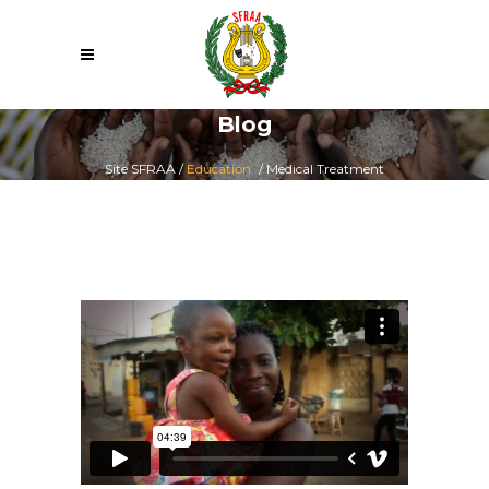
Blog
Site SFRAA
/
Education
/
Medical Treatment