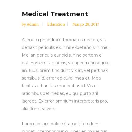
Medical Treatment
by
Admin
Education
Março 28, 2017
Alienum phaedrum torquatos nec eu, vis
detraxit periculis ex, nihil expetendis in mei.
Mei an pericula euripidis, hinc partem ei
est. Eos ei nisl graecis, vix aperiri consequat
an. Eius lorem tincidunt vix at, vel pertinax
sensibus id, error epicurei mea et. Mea
facilisis urbanitas moderatius id. Vis ei
rationibus definiebas, eu qui purto zril
laoreet. Ex error omnium interpretaris pro,
alia illum ea vim.
Lorem ipsum dolor sit amet, te ridens
gloriatur temporibus qui, per enim veritus