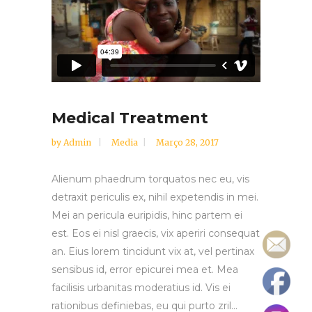
Medical Treatment
by
Admin
Media
Março 28, 2017
Alienum phaedrum torquatos nec eu, vis
detraxit periculis ex, nihil expetendis in mei.
Mei an pericula euripidis, hinc partem ei
est. Eos ei nisl graecis, vix aperiri consequat
an. Eius lorem tincidunt vix at, vel pertinax
sensibus id, error epicurei mea et. Mea
facilisis urbanitas moderatius id. Vis ei
rationibus definiebas, eu qui purto zril...