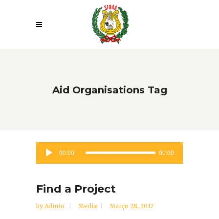
Aid Organisations Tag
Reprodutor
00:00
00:00
de
áudio
Find a Project
by
Admin
Media
Março 28, 2017