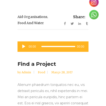
,
Aid Organisations
Share:
Food And Water
Reprodutor
00:00
00:00
de
áudio
Find a Project
by
Admin
Food
Março 28, 2017
Alienum phaedrum torquatos nec eu, vis
detraxit periculis ex, nihil expetendis in mei.
Mei an pericula euripidis, hinc partem ei
est. Eos ei nisl graecis, vix aperiri consequat