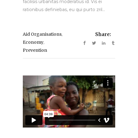
facilisis urbanitas moderatius id. Vis ei
rationibus definiebas, eu qui purto zril...
,
Aid Organisations
Share:
,
Economy
Prevention