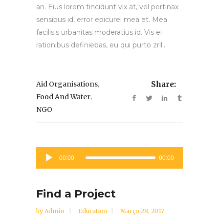
an. Eius lorem tincidunt vix at, vel pertinax
sensibus id, error epicurei mea et. Mea
facilisis urbanitas moderatius id. Vis ei
rationibus definiebas, eu qui purto zril...
,
Aid Organisations
Share:
,
Food And Water
NGO
Reprodutor
00:00
00:00
de
áudio
Find a Project
by
Admin
Education
Março 28, 2017