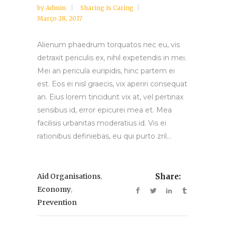
by
Admin
Sharing is Caring
Março 28, 2017
Alienum phaedrum torquatos nec eu, vis
detraxit periculis ex, nihil expetendis in mei.
Mei an pericula euripidis, hinc partem ei
est. Eos ei nisl graecis, vix aperiri consequat
an. Eius lorem tincidunt vix at, vel pertinax
sensibus id, error epicurei mea et. Mea
facilisis urbanitas moderatius id. Vis ei
rationibus definiebas, eu qui purto zril...
,
Aid Organisations
Share:
,
Economy
Prevention