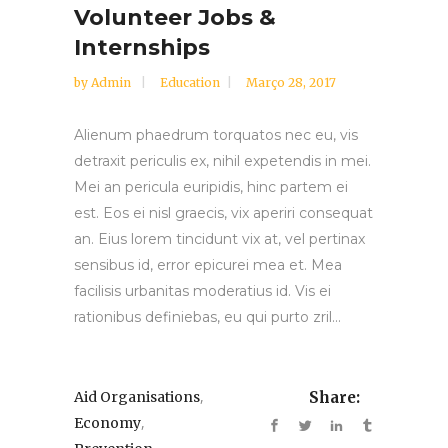
Volunteer Jobs &
Internships
by
Admin
Education
Março 28, 2017
Alienum phaedrum torquatos nec eu, vis
detraxit periculis ex, nihil expetendis in mei.
Mei an pericula euripidis, hinc partem ei
est. Eos ei nisl graecis, vix aperiri consequat
an. Eius lorem tincidunt vix at, vel pertinax
sensibus id, error epicurei mea et. Mea
facilisis urbanitas moderatius id. Vis ei
rationibus definiebas, eu qui purto zril...
,
Aid Organisations
Share:
,
Economy