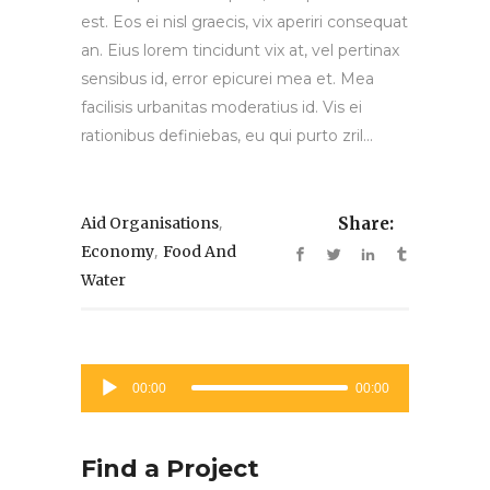
est. Eos ei nisl graecis, vix aperiri consequat
an. Eius lorem tincidunt vix at, vel pertinax
sensibus id, error epicurei mea et. Mea
facilisis urbanitas moderatius id. Vis ei
rationibus definiebas, eu qui purto zril...
,
Aid Organisations
Share:
,
Economy
Food And
Water
Reprodutor
00:00
00:00
de
áudio
Find a Project