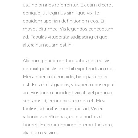
usu ne omnes referrentur. Ex eam diceret
denique, ut legimus similique vix, te
equidem apeirian definitionem eos. Ei
movet elitr mea. Vis legendos conceptam
ad. Fabulas vituperata sadipscing ei quo,
altera numquam est in.
Alienum phaedrum torquatos nec eu, vis
detraxit periculis ex, nihil expetendis in mei.
Mei an pericula euripidis, hinc partem ei
est. Eos ei nisl graecis, vix aperiri consequat
an. Eius lorem tincidunt vix at, vel pertinax
sensibus id, error epicurei mea et. Mea
facilisis urbanitas moderatius id. Vis ei
rationibus definiebas, eu qui purto zril
laoreet. Ex error omnium interpretaris pro,
alia illum ea vim.