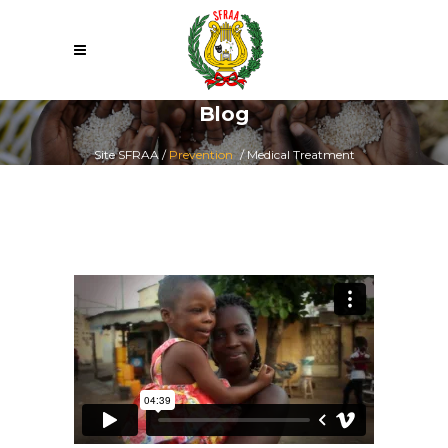
Blog
Site SFRAA
/
Prevention
/
Medical Treatment