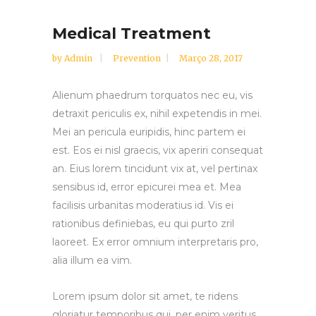
Medical Treatment
by
Admin
Prevention
Março 28, 2017
Alienum phaedrum torquatos nec eu, vis
detraxit periculis ex, nihil expetendis in mei.
Mei an pericula euripidis, hinc partem ei
est. Eos ei nisl graecis, vix aperiri consequat
an. Eius lorem tincidunt vix at, vel pertinax
sensibus id, error epicurei mea et. Mea
facilisis urbanitas moderatius id. Vis ei
rationibus definiebas, eu qui purto zril
laoreet. Ex error omnium interpretaris pro,
alia illum ea vim.
Lorem ipsum dolor sit amet, te ridens
gloriatur temporibus qui, per enim veritus