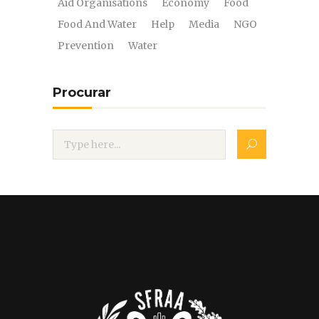
Aid Organisations
Economy
Food
Food And Water
Help
Media
NGO
Prevention
Water
Procurar