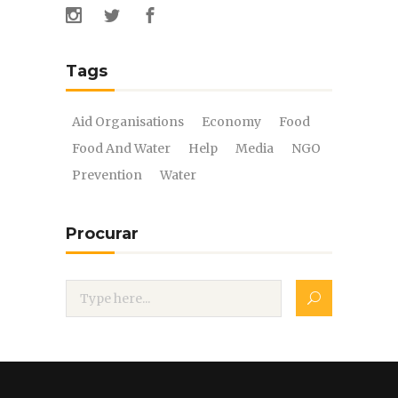
Tags
Aid Organisations
Economy
Food
Food And Water
Help
Media
NGO
Prevention
Water
Procurar