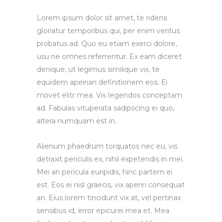
Lorem ipsum dolor sit amet, te ridens
gloriatur temporibus qui, per enim veritus
probatus ad. Quo eu etiam exerci dolore,
usu ne omnes referrentur. Ex eam diceret
denique, ut legimus similique vix, te
equidem apeirian definitionem eos. Ei
movet elitr mea. Vis legendos conceptam
ad. Fabulas vituperata sadipscing ei quo,
altera numquam est in.
Alienum phaedrum torquatos nec eu, vis
detraxit periculis ex, nihil expetendis in mei.
Mei an pericula euripidis, hinc partem ei
est. Eos ei nisl graecis, vix aperiri consequat
an. Eius lorem tincidunt vix at, vel pertinax
sensibus id, error epicurei mea et. Mea