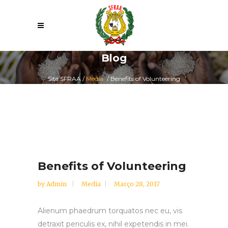
Blog
Site SFRAA
/
Media
/
Benefits of Volunteering
Benefits of Volunteering
by
Admin
Media
Março 28, 2017
Alienum phaedrum torquatos nec eu, vis
detraxit periculis ex, nihil expetendis in mei.