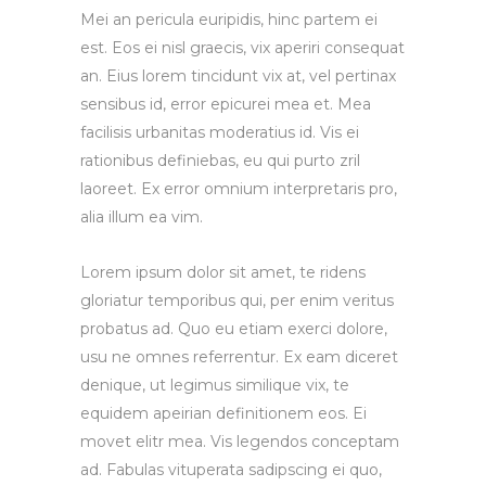
Mei an pericula euripidis, hinc partem ei
est. Eos ei nisl graecis, vix aperiri consequat
an. Eius lorem tincidunt vix at, vel pertinax
sensibus id, error epicurei mea et. Mea
facilisis urbanitas moderatius id. Vis ei
rationibus definiebas, eu qui purto zril
laoreet. Ex error omnium interpretaris pro,
alia illum ea vim.
Lorem ipsum dolor sit amet, te ridens
gloriatur temporibus qui, per enim veritus
probatus ad. Quo eu etiam exerci dolore,
usu ne omnes referrentur. Ex eam diceret
denique, ut legimus similique vix, te
equidem apeirian definitionem eos. Ei
movet elitr mea. Vis legendos conceptam
ad. Fabulas vituperata sadipscing ei quo,