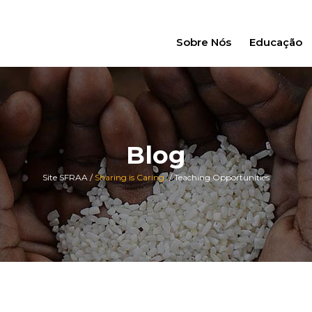
Sobre Nós
Educação
Blog
Site SFRAA
/
Sharing is Caring
/
Teaching Opportunities