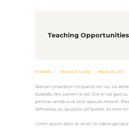
Teaching Opportunities
by
Admin
Sharing is Caring
Março 28, 2017
Alienum phaedrum torquatos nec eu, vis detraxit
euripidis, hinc partem ei est. Eos ei nisl graecis,
pertinax sensibus id, error epicurei mea et. Mea 
definiebas, eu qui purto zril laoreet. Ex error o
Lorem ipsum dolor sit amet, te ridens gloriatu