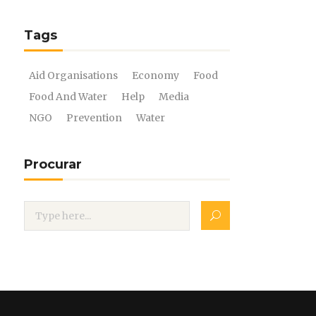
Tags
Aid Organisations
Economy
Food
Food And Water
Help
Media
NGO
Prevention
Water
Procurar