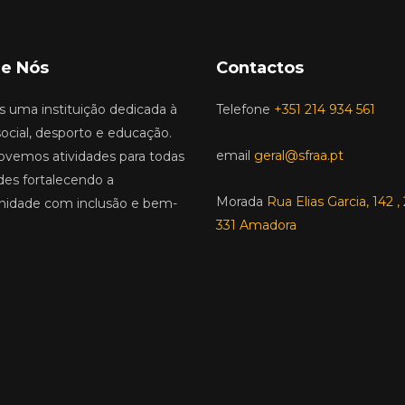
e Nós
Contactos
 uma instituição dedicada à
Telefone
+351 214 934 561
ocial, desporto e educação.
email
geral@sfraa.pt
vemos atividades para todas
des fortalecendo a
Morada
Rua Elias Garcia, 142 
idade com inclusão e bem-
331 Amadora