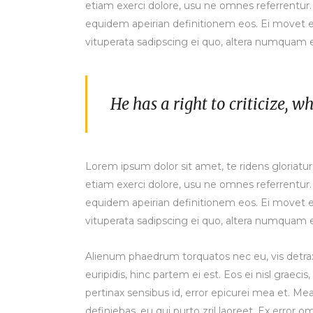
etiam exerci dolore, usu ne omnes referrentur. 
equidem apeirian definitionem eos. Ei movet e
vituperata sadipscing ei quo, altera numquam e
He has a right to criticize, w
Lorem ipsum dolor sit amet, te ridens gloriatu
etiam exerci dolore, usu ne omnes referrentur. 
equidem apeirian definitionem eos. Ei movet e
vituperata sadipscing ei quo, altera numquam e
Alienum phaedrum torquatos nec eu, vis detraxit
euripidis, hinc partem ei est. Eos ei nisl graecis,
pertinax sensibus id, error epicurei mea et. Mea 
definiebas, eu qui purto zril laoreet. Ex error o