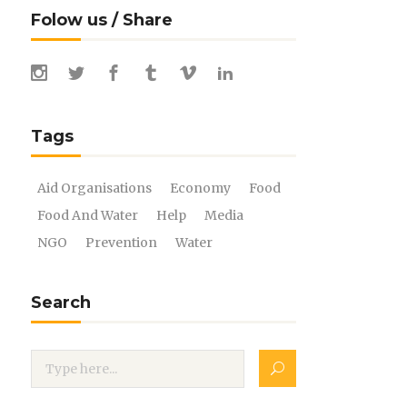
Folow us / Share
Tags
Aid Organisations
Economy
Food
Food And Water
Help
Media
NGO
Prevention
Water
Search