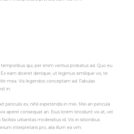
r temporibus qui, per enim veritus probatus ad. Quo eu
Ex eam diceret denique, ut legimus similique vix, te
litr mea. Vis legendos conceptam ad. Fabulas
st in.
 periculis ex, nihil expetendis in mei. Mei an pericula
 vix aperiri consequat an. Eius lorem tincidunt vix at, vel
facilisis urbanitas moderatius id. Vis ei rationibus
mnium interpretaris pro, alia illum ea vim.