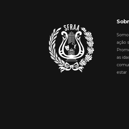
Sobr
Somos
ação s
Promo
as ida
comun
estar