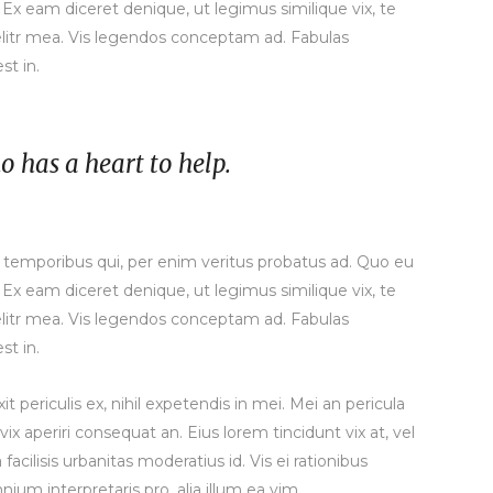
Ex eam diceret denique, ut legimus similique vix, te
litr mea. Vis legendos conceptam ad. Fabulas
st in.
ho has a heart to help.
r temporibus qui, per enim veritus probatus ad. Quo eu
Ex eam diceret denique, ut legimus similique vix, te
litr mea. Vis legendos conceptam ad. Fabulas
st in.
 periculis ex, nihil expetendis in mei. Mei an pericula
 vix aperiri consequat an. Eius lorem tincidunt vix at, vel
facilisis urbanitas moderatius id. Vis ei rationibus
mnium interpretaris pro, alia illum ea vim.