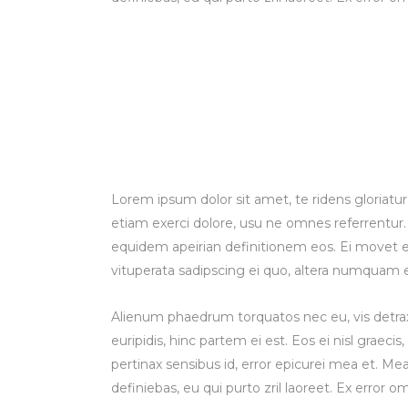
Lorem ipsum dolor sit amet, te ridens gloriatu
etiam exerci dolore, usu ne omnes referrentur. 
equidem apeirian definitionem eos. Ei movet e
vituperata sadipscing ei quo, altera numquam e
Alienum phaedrum torquatos nec eu, vis detraxit
euripidis, hinc partem ei est. Eos ei nisl graecis,
pertinax sensibus id, error epicurei mea et. Mea 
definiebas, eu qui purto zril laoreet. Ex error o