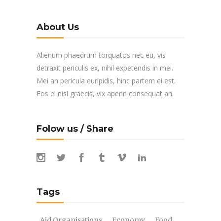
About Us
Alienum phaedrum torquatos nec eu, vis
detraxit periculis ex, nihil expetendis in mei.
Mei an pericula euripidis, hinc partem ei est.
Eos ei nisl graecis, vix aperiri consequat an.
Folow us / Share
Tags
Aid Organisations
Economy
Food