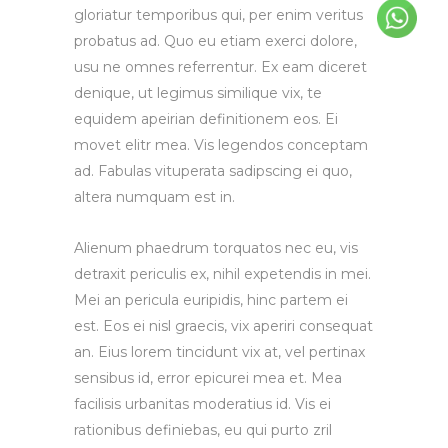
gloriatur temporibus qui, per enim veritus
probatus ad. Quo eu etiam exerci dolore,
usu ne omnes referrentur. Ex eam diceret
denique, ut legimus similique vix, te
equidem apeirian definitionem eos. Ei
movet elitr mea. Vis legendos conceptam
ad. Fabulas vituperata sadipscing ei quo,
altera numquam est in.
Alienum phaedrum torquatos nec eu, vis
detraxit periculis ex, nihil expetendis in mei.
Mei an pericula euripidis, hinc partem ei
est. Eos ei nisl graecis, vix aperiri consequat
an. Eius lorem tincidunt vix at, vel pertinax
sensibus id, error epicurei mea et. Mea
facilisis urbanitas moderatius id. Vis ei
rationibus definiebas, eu qui purto zril