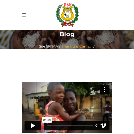
Blog
Site SFRAA
/
Sharing is Caring
/
Volunteer Jobs & Internships