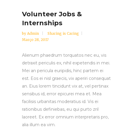
Volunteer Jobs &
Internships
by
Admin
Sharing is Caring
Março 28, 2017
Alienum phaedrum torquatos nec eu, vis
detraxit periculis ex, nihil expetendis in mei.
Mei an pericula euripidis, hinc partem ei
est. Eos ei nisl graecis, vix aperiri consequat
an. Eius lorem tincidunt vix at, vel pertinax
sensibus id, error epicurei mea et. Mea
facilisis urbanitas moderatius id. Vis ei
rationibus definiebas, eu qui purto zril
laoreet. Ex error omnium interpretaris pro,
alia illum ea vim.