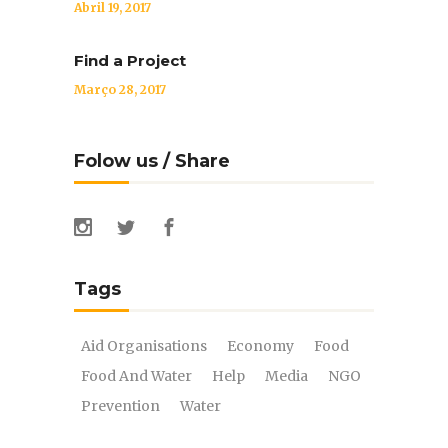
Abril 19, 2017
Find a Project
Março 28, 2017
Folow us / Share
Tags
Aid Organisations
Economy
Food
Food And Water
Help
Media
NGO
Prevention
Water